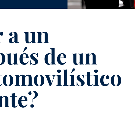
 a un
pués de un
tomovilístico
nte?