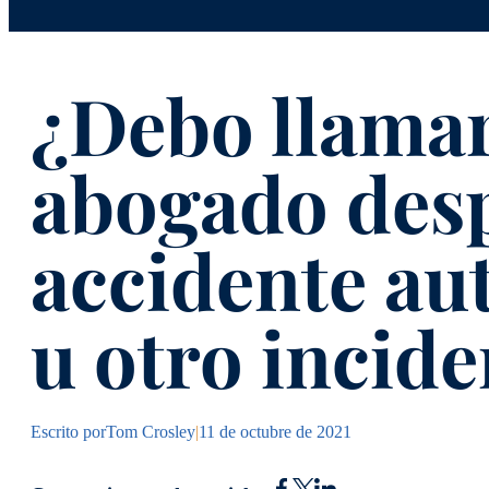
¿Debo llamar
abogado des
accidente au
u otro incide
Escrito por
Tom Crosley
|
11 de octubre de 2021