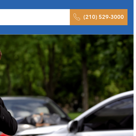
ltados
Pódcast
Blog
Contacto
(210) 529-3000