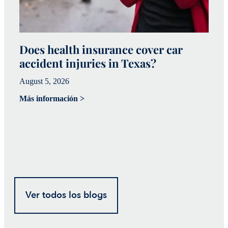
Does health insurance cover car
W
accident injuries in Texas?
(
August 5, 2026
Ju
Más información >
Má
Ver todos los blogs