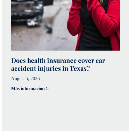
Does health insurance cover car
W
accident injuries in Texas?
(
August 5, 2026
Ju
Más información >
Má