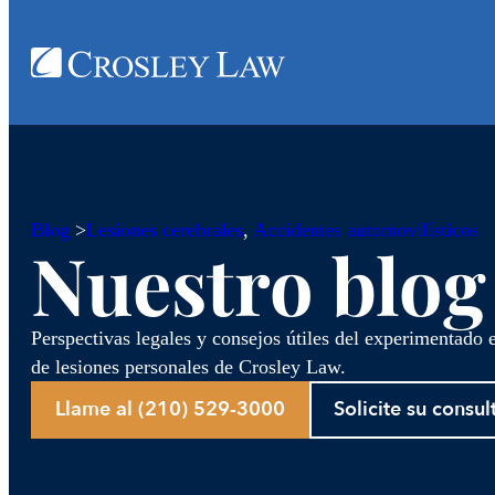
Blog
>
Lesiones cerebrales
, 
Accidentes automovilísticos
Nuestro blog
Perspectivas legales y consejos útiles del experimentado
de lesiones personales de Crosley Law.
Llame al (210) 529-3000
Solicite su consul