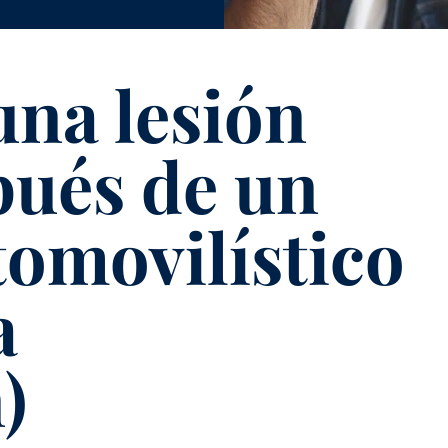
una lesión
pués de un
tomovilístico
a
)